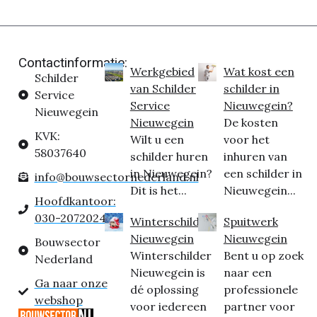
Contactinformatie:
Werkgebied
Wat kost een
Schilder
van Schilder
schilder in
Service
Service
Nieuwegein?
Nieuwegein
Nieuwegein
De kosten
KVK:
Wilt u een
voor het
58037640
schilder huren
inhuren van
in Nieuwegein?
een schilder in
info@bouwsectornederland.nl
Dit is het...
Nieuwegein...
Hoofdkantoor:
030-2072024
Winterschilder
Spuitwerk
Nieuwegein
Nieuwegein
Bouwsector
Winterschilder
Bent u op zoek
Nederland
Nieuwegein is
naar een
Ga naar onze
dé oplossing
professionele
webshop
voor iedereen
partner voor