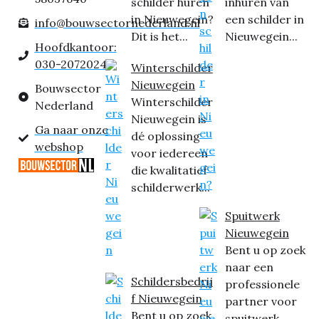
schilder huren
inhuren van
in Nieuwegein?
een schilder in
info@bouwsectornederland.nl
Dit is het...
Nieuwegein...
Hoofdkantoor:
030-2072024
Winterschilder
Nieuwegein
Bouwsector
Winterschilder
Nederland
Nieuwegein is
Ga naar onze
dé oplossing
webshop
voor iedereen
die kwalitatief
schilderwerk...
Spuitwerk
Nieuwegein
Bent u op zoek
naar een
Schildersbedrij
professionele
f Nieuwegein
partner voor
Bent u op zoek
spuitwerk...