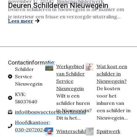
november 17, 2024
Binnenschilderwerk
Deuren Schilderen Nieuwegein
Deuren schilderen in Nieuwegein is dé manier om
je interieur een frisse en verzorgde uitstraling...
Lees meer
Contactinformatie:
Werkgebied
Wat kost een
Schilder
van Schilder
schilder in
Service
Service
Nieuwegein?
Nieuwegein
Nieuwegein
De kosten
KVK:
Wilt u een
voor het
58037640
schilder huren
inhuren van
in Nieuwegein?
een schilder in
info@bouwsectornederland.nl
Dit is het...
Nieuwegein...
Hoofdkantoor:
030-2072024
Winterschilder
Spuitwerk