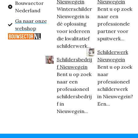
Nieuwegein
Nieuwegein
Bouwsector
Winterschilder
Bent u op zoek
Nederland
Nieuwegein is
naar een
Ga naar onze
dé oplossing
professionele
webshop
voor iedereen
partner voor
die kwalitatief
spuitwerk...
schilderwerk...
Schilderwerk
Schildersbedrij
Nieuwegein
f Nieuwegein
Bent u op zoek
Bent u op zoek
naar
naar een
professioneel
professioneel
schilderwerk
schildersbedrij
in Nieuwegein?
f in
Een...
Nieuwegein...