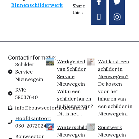
Binnenschilderwerk
Share
this :
Contactinformatie:
Werkgebied
Wat kost een
Schilder
van Schilder
schilder in
Service
Service
Nieuwegein?
Nieuwegein
Nieuwegein
De kosten
KVK:
Wilt u een
voor het
58037640
schilder huren
inhuren van
in Nieuwegein?
een schilder in
info@bouwsectornederland.nl
Dit is het...
Nieuwegein...
Hoofdkantoor:
030-2072024
Winterschilder
Spuitwerk
Nieuwegein
Nieuwegein
Bouwsector