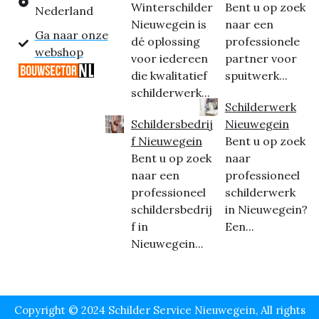
Winterschilder
Bent u op zoek
Nederland
Nieuwegein is
naar een
Ga naar onze
dé oplossing
professionele
webshop
voor iedereen
partner voor
die kwalitatief
spuitwerk...
schilderwerk...
Schilderwerk
Schildersbedrij
Nieuwegein
f Nieuwegein
Bent u op zoek
Bent u op zoek
naar
naar een
professioneel
professioneel
schilderwerk
schildersbedrij
in Nieuwegein?
f in
Een...
Nieuwegein...
Copyright © 2024 Schilder Service Nieuwegein, All rights