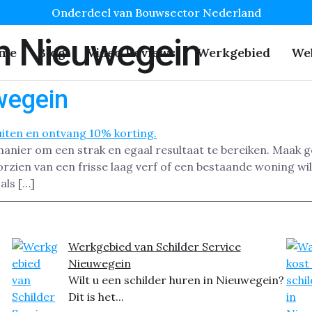
Onderdeel van Bouwsector Nederland
n Nieuwegein
me
Blog
Video Reviews
Werkgebied
We
wegein
 manier om een strak en egaal resultaat te bereiken. Maak 
zien van een frisse laag verf of een bestaande woning wil
als […]
Werkgebied van Schilder Service
Nieuwegein
Wilt u een schilder huren in Nieuwegein?
Dit is het...