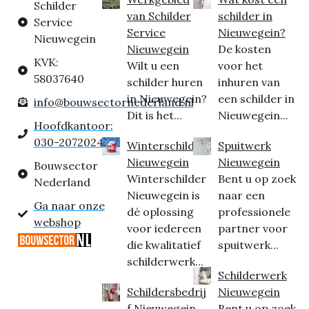
Schilder
van Schilder
schilder in
Service
Service
Nieuwegein?
Nieuwegein
Nieuwegein
De kosten
KVK:
Wilt u een
voor het
58037640
schilder huren
inhuren van
in Nieuwegein?
een schilder in
info@bouwsectornederland.nl
Dit is het...
Nieuwegein...
Hoofdkantoor:
030-2072024
Winterschilder
Spuitwerk
Nieuwegein
Nieuwegein
Bouwsector
Winterschilder
Bent u op zoek
Nederland
Nieuwegein is
naar een
Ga naar onze
dé oplossing
professionele
webshop
voor iedereen
partner voor
die kwalitatief
spuitwerk...
schilderwerk...
Schilderwerk
Schildersbedrij
Nieuwegein
f Nieuwegein
Bent u op zoek