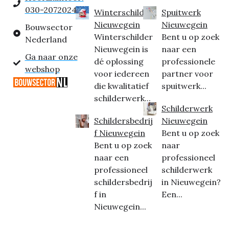
030-2072024
Winterschilder
Spuitwerk
Nieuwegein
Nieuwegein
Bouwsector
Winterschilder
Bent u op zoek
Nederland
Nieuwegein is
naar een
Ga naar onze
dé oplossing
professionele
webshop
voor iedereen
partner voor
die kwalitatief
spuitwerk...
schilderwerk...
Schilderwerk
Schildersbedrij
Nieuwegein
f Nieuwegein
Bent u op zoek
Bent u op zoek
naar
naar een
professioneel
professioneel
schilderwerk
schildersbedrij
in Nieuwegein?
f in
Een...
Nieuwegein...