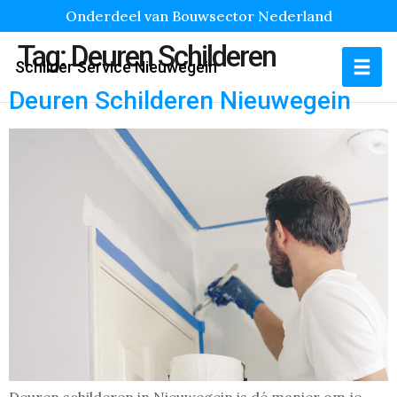
Onderdeel van Bouwsector Nederland
Tag:
Deuren Schilderen
Schilder Service Nieuwegein
Deuren Schilderen Nieuwegein