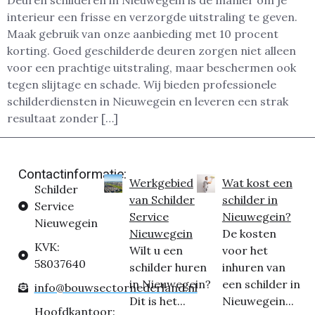
Deuren schilderen in Nieuwegein is dé manier om je
interieur een frisse en verzorgde uitstraling te geven.
Maak gebruik van onze aanbieding met 10 procent
korting. Goed geschilderde deuren zorgen niet alleen
voor een prachtige uitstraling, maar beschermen ook
tegen slijtage en schade. Wij bieden professionele
schilderdiensten in Nieuwegein en leveren een strak
resultaat zonder […]
Contactinformatie:
Werkgebied
Wat kost een
Schilder
van Schilder
schilder in
Service
Service
Nieuwegein?
Nieuwegein
Nieuwegein
De kosten
KVK:
Wilt u een
voor het
58037640
schilder huren
inhuren van
in Nieuwegein?
een schilder in
info@bouwsectornederland.nl
Dit is het...
Nieuwegein...
Hoofdkantoor: