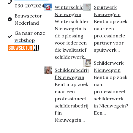
030-2072024
Winterschilder
Spuitwerk
Nieuwegein
Nieuwegein
Bouwsector
Winterschilder
Bent u op zoek
Nederland
Nieuwegein is
naar een
Ga naar onze
dé oplossing
professionele
webshop
voor iedereen
partner voor
die kwalitatief
spuitwerk...
schilderwerk...
Schilderwerk
Schildersbedrij
Nieuwegein
f Nieuwegein
Bent u op zoek
Bent u op zoek
naar
naar een
professioneel
professioneel
schilderwerk
schildersbedrij
in Nieuwegein?
f in
Een...
Nieuwegein...