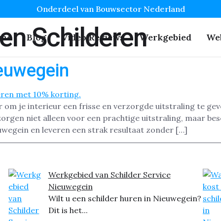
Onderdeel van Bouwsector Nederland
en Schilderen
me
Blog
Video Reviews
Werkgebied
We
ieuwegein
 om je interieur een frisse en verzorgde uitstraling te g
rgen niet alleen voor een prachtige uitstraling, maar bes
uwegein en leveren een strak resultaat zonder […]
Werkgebied van Schilder Service
Nieuwegein
Wilt u een schilder huren in Nieuwegein?
Dit is het...