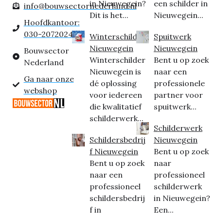
in Nieuwegein?
een schilder in
info@bouwsectornederland.nl
Dit is het...
Nieuwegein...
Hoofdkantoor:
030-2072024
Winterschilder
Spuitwerk
Nieuwegein
Nieuwegein
Bouwsector
Winterschilder
Bent u op zoek
Nederland
Nieuwegein is
naar een
Ga naar onze
dé oplossing
professionele
webshop
voor iedereen
partner voor
die kwalitatief
spuitwerk...
schilderwerk...
Schilderwerk
Schildersbedrij
Nieuwegein
f Nieuwegein
Bent u op zoek
Bent u op zoek
naar
naar een
professioneel
professioneel
schilderwerk
schildersbedrij
in Nieuwegein?
f in
Een...