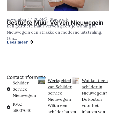
november 17, 2024
Stucwerk
Gestucte Muur Verven Nieuwegein
Een gestucte muur verven geeft je woning in
Nieuwegein een strakke en moderne uitstraling.
Om...
Lees meer
Contactinformatie:
Werkgebied
Wat kost een
Schilder
van Schilder
schilder in
Service
Service
Nieuwegein?
Nieuwegein
Nieuwegein
De kosten
KVK:
Wilt u een
voor het
58037640
schilder huren
inhuren van