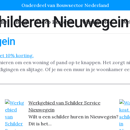
Onderdeel van Bouwsector Nederland
hilderen Nieuwegein
me
Blog
Video Reviews
Werkgebied
We
gein
nieren om een woning of pand op te knappen. Het zorgt niet
ingen en slijtage. Of je nu een muur in je woonkamer een 
Werkgebied van Schilder Service
Nieuwegein
Wilt u een schilder huren in Nieuwegein?
Dit is het...