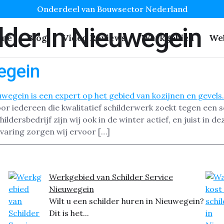
Onderdeel van Bouwsector Nederland
lder In Nieuwegein
me
Blog
Video Reviews
Werkgebied
We
egein
or iedereen die kwalitatief schilderwerk zoekt tegen een 
hildersbedrijf zijn wij ook in de winter actief, en juist in
varing zorgen wij ervoor […]
Werkgebied van Schilder Service
Nieuwegein
Wilt u een schilder huren in Nieuwegein?
Dit is het...