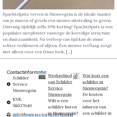
Spachtelputz verven in Nieuwegein is de ideale manier
om je muren of gevels een nieuwe uitstraling te geven.
Ontvang tijdelijk zelfs 10% korting! Spachtelputz is een
populaire sierpleister vanwege de korrelige structuur
en duurzaamheid. Na verloop van tijd kan de muur
echter verkleuren of slijten. Een nieuwe verflaag zorgt
niet alleen voor een frisse look, […]
Contactinformatie:
Werkgebied
Wat kost een
Schilder
van Schilder
schilder in
Service
Service
Nieuwegein?
Nieuwegein
Nieuwegein
De kosten
KVK:
Wilt u een
voor het
58037640
schilder huren
inhuren van
in Nieuwegein?
een schilder in
info@bouwsectornederland.nl