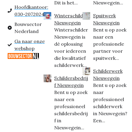
Dit is het...
Nieuwegein...
Hoofdkantoor:
030-2072024
Winterschilder
Spuitwerk
Nieuwegein
Nieuwegein
Bouwsector
Winterschilder
Bent u op zoek
Nederland
Nieuwegein is
naar een
Ga naar onze
dé oplossing
professionele
webshop
voor iedereen
partner voor
die kwalitatief
spuitwerk...
schilderwerk...
Schilderwerk
Schildersbedrij
Nieuwegein
f Nieuwegein
Bent u op zoek
Bent u op zoek
naar
naar een
professioneel
professioneel
schilderwerk
schildersbedrij
in Nieuwegein?
f in
Een...
Nieuwegein...