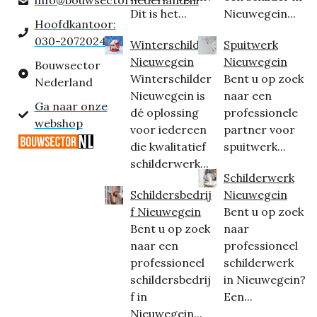
Dit is het...
Nieuwegein...
Hoofdkantoor:
030-2072024
Winterschilder
Spuitwerk
Nieuwegein
Nieuwegein
Bouwsector
Winterschilder
Bent u op zoek
Nederland
Nieuwegein is
naar een
Ga naar onze
dé oplossing
professionele
webshop
voor iedereen
partner voor
die kwalitatief
spuitwerk...
schilderwerk...
Schilderwerk
Schildersbedrij
Nieuwegein
f Nieuwegein
Bent u op zoek
Bent u op zoek
naar
naar een
professioneel
professioneel
schilderwerk
schildersbedrij
in Nieuwegein?
f in
Een...
Nieuwegein...