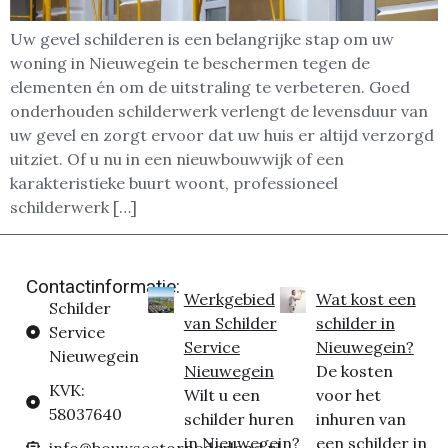
Uw gevel schilderen is een belangrijke stap om uw
woning in Nieuwegein te beschermen tegen de
elementen én om de uitstraling te verbeteren. Goed
onderhouden schilderwerk verlengt de levensduur van
uw gevel en zorgt ervoor dat uw huis er altijd verzorgd
uitziet. Of u nu in een nieuwbouwwijk of een
karakteristieke buurt woont, professioneel
schilderwerk […]
Contactinformatie:
Werkgebied
Wat kost een
Schilder
van Schilder
schilder in
Service
Service
Nieuwegein?
Nieuwegein
Nieuwegein
De kosten
KVK:
Wilt u een
voor het
58037640
schilder huren
inhuren van
in Nieuwegein?
een schilder in
info@bouwsectornederland.nl