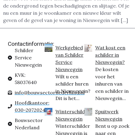
de ondergrond tegen beschadigingen en slijtage. Of je
nu een muur in je woonkamer een nieuwe kleur wilt
geven of de gevel van je woning in Nieuwegein wilt […]
Contactinformatie:
Werkgebied
Wat kost een
Schilder
van Schilder
schilder in
Service
Service
Nieuwegein?
Nieuwegein
Nieuwegein
De kosten
KVK:
Wilt u een
voor het
58037640
schilder huren
inhuren van
in Nieuwegein?
een schilder in
info@bouwsectornederland.nl
Dit is het...
Nieuwegein...
Hoofdkantoor:
030-2072024
Winterschilder
Spuitwerk
Nieuwegein
Nieuwegein
Bouwsector
Winterschilder
Bent u op zoek
Nederland
Nieuwegein is
naar een