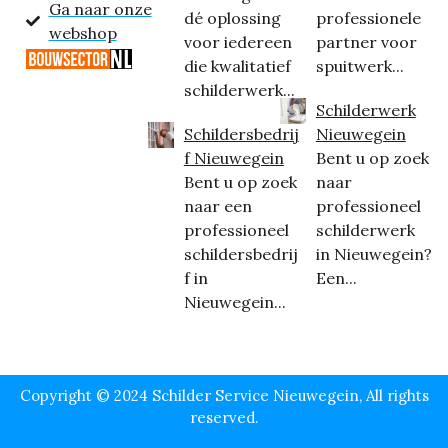
Ga naar onze
dé oplossing
professionele
webshop
voor iedereen
partner voor
die kwalitatief
spuitwerk...
schilderwerk...
Schilderwerk
Schildersbedrij
Nieuwegein
f Nieuwegein
Bent u op zoek
Bent u op zoek
naar
naar een
professioneel
professioneel
schilderwerk
schildersbedrij
in Nieuwegein?
f in
Een...
Nieuwegein...
Copyright © 2024 Schilder Service Nieuwegein, All rights
reserved.