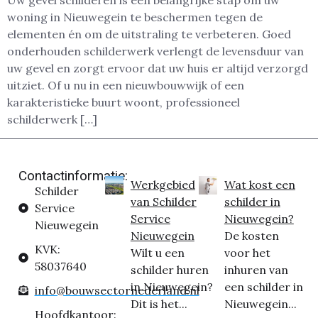
Uw gevel schilderen is een belangrijke stap om uw
woning in Nieuwegein te beschermen tegen de
elementen én om de uitstraling te verbeteren. Goed
onderhouden schilderwerk verlengt de levensduur van
uw gevel en zorgt ervoor dat uw huis er altijd verzorgd
uitziet. Of u nu in een nieuwbouwwijk of een
karakteristieke buurt woont, professioneel
schilderwerk […]
Contactinformatie:
Werkgebied
Wat kost een
Schilder
van Schilder
schilder in
Service
Service
Nieuwegein?
Nieuwegein
Nieuwegein
De kosten
KVK:
Wilt u een
voor het
58037640
schilder huren
inhuren van
in Nieuwegein?
een schilder in
info@bouwsectornederland.nl
Dit is het...
Nieuwegein...
Hoofdkantoor: