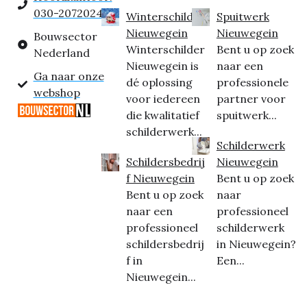
030-2072024
Winterschilder
Spuitwerk
Nieuwegein
Nieuwegein
Bouwsector
Winterschilder
Bent u op zoek
Nederland
Nieuwegein is
naar een
Ga naar onze
dé oplossing
professionele
webshop
voor iedereen
partner voor
die kwalitatief
spuitwerk...
schilderwerk...
Schilderwerk
Schildersbedrij
Nieuwegein
f Nieuwegein
Bent u op zoek
Bent u op zoek
naar
naar een
professioneel
professioneel
schilderwerk
schildersbedrij
in Nieuwegein?
f in
Een...
Nieuwegein...