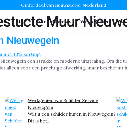
Onderdeel van Bouwsector Nederland
estucte Muur Nieuw
me
Blog
Video Reviews
Werkgebied
We
n Nieuwegein
 Nieuwegein een strakke en moderne uitstraling. Om die ui
iet alleen voor een prachtige afwerking, maar beschermt he
Werkgebied van Schilder Service
Nieuwegein
Wilt u een schilder huren in Nieuwegein?
Dit is het...