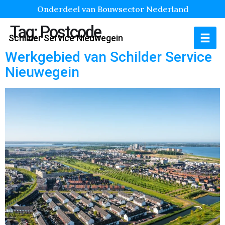
Onderdeel van Bouwsector Nederland
Tag:
Postcode
Schilder Service Nieuwegein
Werkgebied van Schilder Service
Nieuwegein