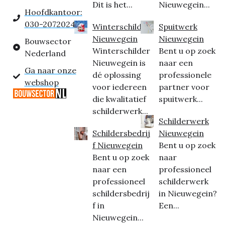
Dit is het...
Nieuwegein...
Hoofdkantoor:
030-2072024
Winterschilder
Spuitwerk
Nieuwegein
Nieuwegein
Bouwsector
Winterschilder
Bent u op zoek
Nederland
Nieuwegein is
naar een
Ga naar onze
dé oplossing
professionele
webshop
voor iedereen
partner voor
die kwalitatief
spuitwerk...
schilderwerk...
Schilderwerk
Schildersbedrij
Nieuwegein
f Nieuwegein
Bent u op zoek
Bent u op zoek
naar
naar een
professioneel
professioneel
schilderwerk
schildersbedrij
in Nieuwegein?
f in
Een...
Nieuwegein...