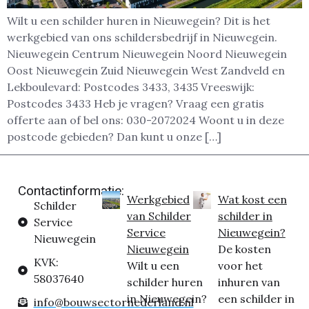
Wilt u een schilder huren in Nieuwegein? Dit is het
werkgebied van ons schildersbedrijf in Nieuwegein.
Nieuwegein Centrum Nieuwegein Noord Nieuwegein
Oost Nieuwegein Zuid Nieuwegein West Zandveld en
Lekboulevard: Postcodes 3433, 3435 Vreeswijk:
Postcodes 3433 Heb je vragen? Vraag een gratis
offerte aan of bel ons: 030-2072024 Woont u in deze
postcode gebieden? Dan kunt u onze […]
Contactinformatie:
Werkgebied
Wat kost een
Schilder
van Schilder
schilder in
Service
Service
Nieuwegein?
Nieuwegein
Nieuwegein
De kosten
KVK:
Wilt u een
voor het
58037640
schilder huren
inhuren van
in Nieuwegein?
een schilder in
info@bouwsectornederland.nl