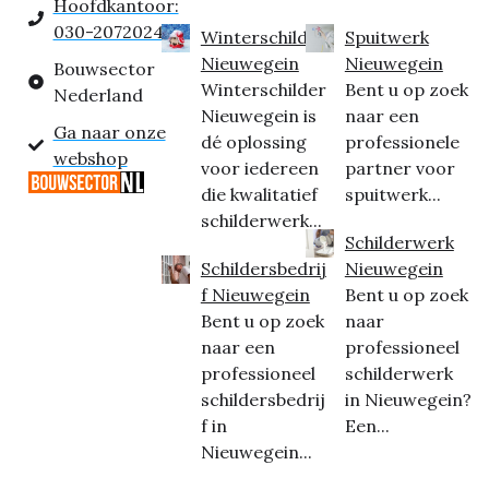
Hoofdkantoor:
030-2072024
Winterschilder
Spuitwerk
Nieuwegein
Nieuwegein
Bouwsector
Winterschilder
Bent u op zoek
Nederland
Nieuwegein is
naar een
Ga naar onze
dé oplossing
professionele
webshop
voor iedereen
partner voor
die kwalitatief
spuitwerk...
schilderwerk...
Schilderwerk
Schildersbedrij
Nieuwegein
f Nieuwegein
Bent u op zoek
Bent u op zoek
naar
naar een
professioneel
professioneel
schilderwerk
schildersbedrij
in Nieuwegein?
f in
Een...
Nieuwegein...