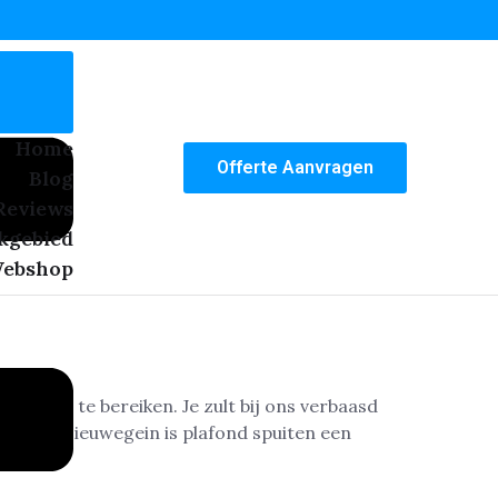
Home
Offerte Aanvragen
Blog
Reviews
kgebied
ebshop
sultaat te bereiken. Je zult bij ons verbaasd
ties in Nieuwegein is plafond spuiten een