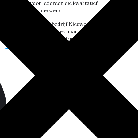
voor iedereen die kwalitatief
schilderwerk...
Schildersbedrijf Nieuwegein
Bent u op zoek naar een professioneel
schildersbedrijf in Nieuwegein...