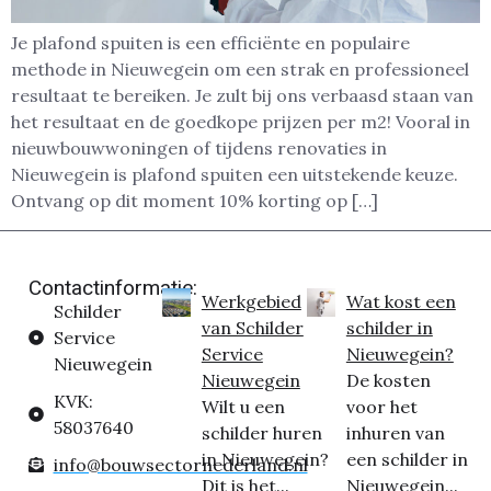
Je plafond spuiten is een efficiënte en populaire
methode in Nieuwegein om een strak en professioneel
resultaat te bereiken. Je zult bij ons verbaasd staan van
het resultaat en de goedkope prijzen per m2! Vooral in
nieuwbouwwoningen of tijdens renovaties in
Nieuwegein is plafond spuiten een uitstekende keuze.
Ontvang op dit moment 10% korting op […]
Contactinformatie:
Werkgebied
Wat kost een
Schilder
van Schilder
schilder in
Service
Service
Nieuwegein?
Nieuwegein
Nieuwegein
De kosten
KVK:
Wilt u een
voor het
58037640
schilder huren
inhuren van
in Nieuwegein?
een schilder in
info@bouwsectornederland.nl
Dit is het...
Nieuwegein...