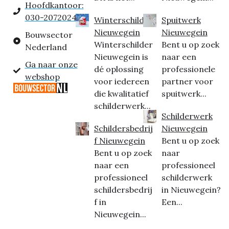
Hoofdkantoor:
030-2072024
Winterschilder
Spuitwerk
Nieuwegein
Nieuwegein
Bouwsector
Winterschilder
Bent u op zoek
Nederland
Nieuwegein is
naar een
Ga naar onze
dé oplossing
professionele
webshop
voor iedereen
partner voor
die kwalitatief
spuitwerk...
schilderwerk...
Schilderwerk
Schildersbedrij
Nieuwegein
f Nieuwegein
Bent u op zoek
Bent u op zoek
naar
naar een
professioneel
professioneel
schilderwerk
schildersbedrij
in Nieuwegein?
f in
Een...
Nieuwegein...