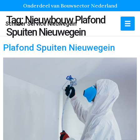
Onderdeel van Bouwsector Nederland
Tag:
Nieuwbouw Plafond
Schilder Service Nieuwegein
Spuiten Nieuwegein
Plafond Spuiten Nieuwegein