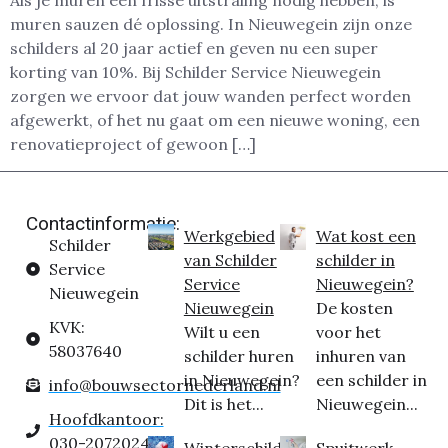
Als je muren een frisse uitstraling nodig hebben, is
muren sauzen dé oplossing. In Nieuwegein zijn onze
schilders al 20 jaar actief en geven nu een super
korting van 10%. Bij Schilder Service Nieuwegein
zorgen we ervoor dat jouw wanden perfect worden
afgewerkt, of het nu gaat om een nieuwe woning, een
renovatieproject of gewoon […]
Contactinformatie:
Werkgebied
Wat kost een
Schilder
van Schilder
schilder in
Service
Service
Nieuwegein?
Nieuwegein
Nieuwegein
De kosten
KVK:
Wilt u een
voor het
58037640
schilder huren
inhuren van
in Nieuwegein?
een schilder in
info@bouwsectornederland.nl
Dit is het...
Nieuwegein...
Hoofdkantoor:
030-2072024
Winterschilder
Spuitwerk