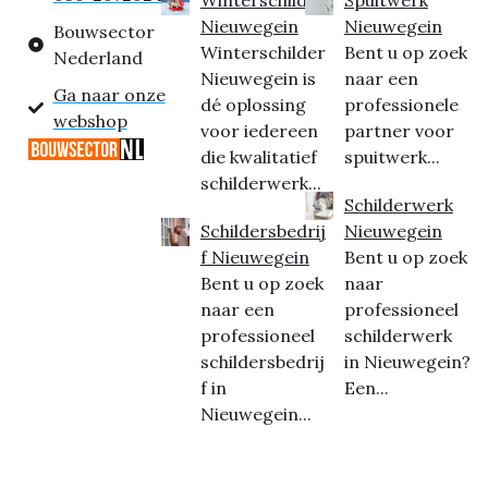
Nieuwegein
Nieuwegein
Bouwsector
Winterschilder
Bent u op zoek
Nederland
Nieuwegein is
naar een
Ga naar onze
dé oplossing
professionele
webshop
voor iedereen
partner voor
die kwalitatief
spuitwerk...
schilderwerk...
Schilderwerk
Schildersbedrij
Nieuwegein
f Nieuwegein
Bent u op zoek
Bent u op zoek
naar
naar een
professioneel
professioneel
schilderwerk
schildersbedrij
in Nieuwegein?
f in
Een...
Nieuwegein...