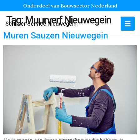
Onderdeel van Bouwsector Nederland
Tag:
Muurverf Nieuwegein
Schilder Service Nieuwegein
Muren Sauzen Nieuwegein