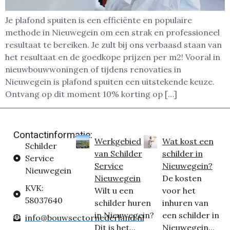
Je plafond spuiten is een efficiënte en populaire
methode in Nieuwegein om een strak en professioneel
resultaat te bereiken. Je zult bij ons verbaasd staan van
het resultaat en de goedkope prijzen per m2! Vooral in
nieuwbouwwoningen of tijdens renovaties in
Nieuwegein is plafond spuiten een uitstekende keuze.
Ontvang op dit moment 10% korting op […]
Contactinformatie:
Werkgebied
Wat kost een
Schilder
van Schilder
schilder in
Service
Service
Nieuwegein?
Nieuwegein
Nieuwegein
De kosten
KVK:
Wilt u een
voor het
58037640
schilder huren
inhuren van
in Nieuwegein?
een schilder in
info@bouwsectornederland.nl
Dit is het...
Nieuwegein...