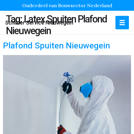
Onderdeel van Bouwsector Nederland
Tag:
Latex Spuiten Plafond
Schilder Service Nieuwegein
Nieuwegein
Plafond Spuiten Nieuwegein