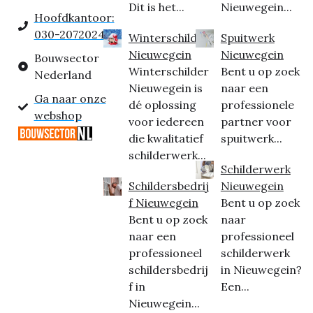
Dit is het...
Nieuwegein...
Hoofdkantoor:
030-2072024
Winterschilder
Spuitwerk
Nieuwegein
Nieuwegein
Bouwsector
Winterschilder
Bent u op zoek
Nederland
Nieuwegein is
naar een
Ga naar onze
dé oplossing
professionele
webshop
voor iedereen
partner voor
die kwalitatief
spuitwerk...
schilderwerk...
Schilderwerk
Schildersbedrij
Nieuwegein
f Nieuwegein
Bent u op zoek
Bent u op zoek
naar
naar een
professioneel
professioneel
schilderwerk
schildersbedrij
in Nieuwegein?
f in
Een...
Nieuwegein...