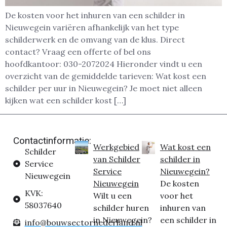
De kosten voor het inhuren van een schilder in
Nieuwegein variëren afhankelijk van het type
schilderwerk en de omvang van de klus. Direct
contact? Vraag een offerte of bel ons
hoofdkantoor: 030-2072024 Hieronder vindt u een
overzicht van de gemiddelde tarieven: Wat kost een
schilder per uur in Nieuwegein? Je moet niet alleen
kijken wat een schilder kost […]
Contactinformatie:
Werkgebied
Wat kost een
Schilder
van Schilder
schilder in
Service
Service
Nieuwegein?
Nieuwegein
Nieuwegein
De kosten
KVK:
Wilt u een
voor het
58037640
schilder huren
inhuren van
in Nieuwegein?
een schilder in
info@bouwsectornederland.nl