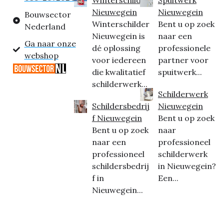
Nieuwegein
Nieuwegein
Bouwsector
Winterschilder
Bent u op zoek
Nederland
Nieuwegein is
naar een
Ga naar onze
dé oplossing
professionele
webshop
voor iedereen
partner voor
die kwalitatief
spuitwerk...
schilderwerk...
Schilderwerk
Schildersbedrij
Nieuwegein
f Nieuwegein
Bent u op zoek
Bent u op zoek
naar
naar een
professioneel
professioneel
schilderwerk
schildersbedrij
in Nieuwegein?
f in
Een...
Nieuwegein...