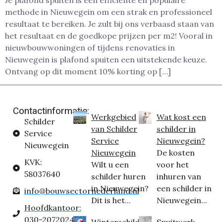
Je plafond spuiten is een efficiënte en populaire
methode in Nieuwegein om een strak en professioneel
resultaat te bereiken. Je zult bij ons verbaasd staan van
het resultaat en de goedkope prijzen per m2! Vooral in
nieuwbouwwoningen of tijdens renovaties in
Nieuwegein is plafond spuiten een uitstekende keuze.
Ontvang op dit moment 10% korting op […]
Contactinformatie:
Werkgebied
Wat kost een
Schilder
van Schilder
schilder in
Service
Service
Nieuwegein?
Nieuwegein
Nieuwegein
De kosten
KVK:
Wilt u een
voor het
58037640
schilder huren
inhuren van
in Nieuwegein?
een schilder in
info@bouwsectornederland.nl
Dit is het...
Nieuwegein...
Hoofdkantoor:
030-2072024
Winterschilder
Spuitwerk