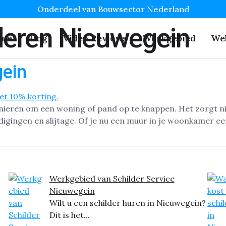
Onderdeel van Bouwsector Nederland
deren Nieuwegein
me
Blog
Video Reviews
Werkgebied
We
gein
nieren om een woning of pand op te knappen. Het zorgt niet
ingen en slijtage. Of je nu een muur in je woonkamer een 
Werkgebied van Schilder Service
Nieuwegein
Wilt u een schilder huren in Nieuwegein?
Dit is het...