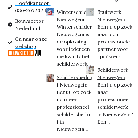
Hoofdkantoor:
030-2072024
Winterschilder
Spuitwerk
Nieuwegein
Nieuwegein
Bouwsector
Winterschilder
Bent u op zoek
Nederland
Nieuwegein is
naar een
Ga naar onze
dé oplossing
professionele
webshop
voor iedereen
partner voor
die kwalitatief
spuitwerk...
schilderwerk...
Schilderwerk
Schildersbedrij
Nieuwegein
f Nieuwegein
Bent u op zoek
Bent u op zoek
naar
naar een
professioneel
professioneel
schilderwerk
schildersbedrij
in Nieuwegein?
f in
Een...
Nieuwegein...