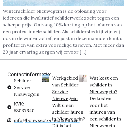
Winterschilder Nieuwegein is dé oplossing voor
iedereen die kwalitatief schilderwerk zoekt tegen een
scherpe prijs. Ontvang 10% korting op het inhuren van
een professionele schilder. Als schildersbedrijf zijn wij
ook in de winter actief, en juist in deze maanden kunt u
profiteren van extra voordelige tarieven. Met meer dan
20 jaar ervaring zorgen wij ervoor […]
Contactinformatie:
Werkgebied
Wat kost een
Schilder
van Schilder
schilder in
Service
Service
Nieuwegein?
Nieuwegein
Nieuwegein
De kosten
KVK:
Wilt u een
voor het
58037640
schilder huren
inhuren van
in Nieuwegein?
een schilder in
info@bouwsectornederland.nl
Dit is het...
Nieuwegein...