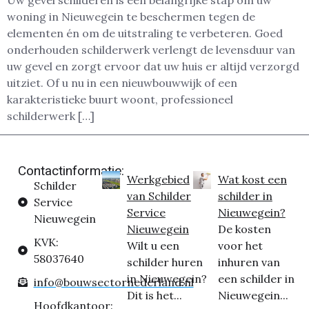
Uw gevel schilderen is een belangrijke stap om uw
woning in Nieuwegein te beschermen tegen de
elementen én om de uitstraling te verbeteren. Goed
onderhouden schilderwerk verlengt de levensduur van
uw gevel en zorgt ervoor dat uw huis er altijd verzorgd
uitziet. Of u nu in een nieuwbouwwijk of een
karakteristieke buurt woont, professioneel
schilderwerk […]
Contactinformatie:
Werkgebied
Wat kost een
Schilder
van Schilder
schilder in
Service
Service
Nieuwegein?
Nieuwegein
Nieuwegein
De kosten
KVK:
Wilt u een
voor het
58037640
schilder huren
inhuren van
in Nieuwegein?
een schilder in
info@bouwsectornederland.nl
Dit is het...
Nieuwegein...
Hoofdkantoor: