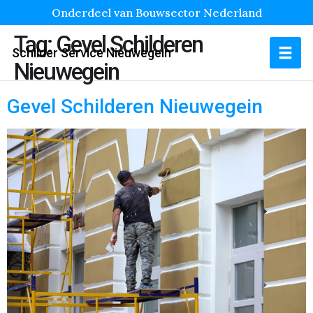
Onderdeel van Bouwsector Nederland
Tag:
Gevel Schilderen
Schilder Service Nieuwegein
Nieuwegein
Gevel Schilderen Nieuwegein