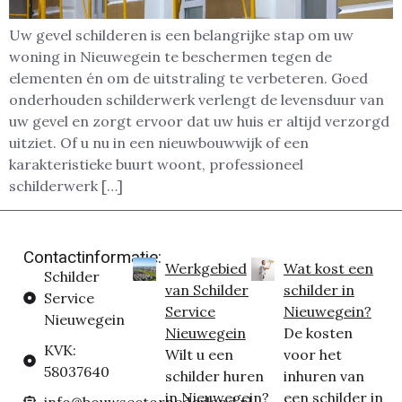
Uw gevel schilderen is een belangrijke stap om uw
woning in Nieuwegein te beschermen tegen de
elementen én om de uitstraling te verbeteren. Goed
onderhouden schilderwerk verlengt de levensduur van
uw gevel en zorgt ervoor dat uw huis er altijd verzorgd
uitziet. Of u nu in een nieuwbouwwijk of een
karakteristieke buurt woont, professioneel
schilderwerk […]
Contactinformatie:
Werkgebied
Wat kost een
Schilder
van Schilder
schilder in
Service
Service
Nieuwegein?
Nieuwegein
Nieuwegein
De kosten
KVK:
Wilt u een
voor het
58037640
schilder huren
inhuren van
in Nieuwegein?
een schilder in
info@bouwsectornederland.nl