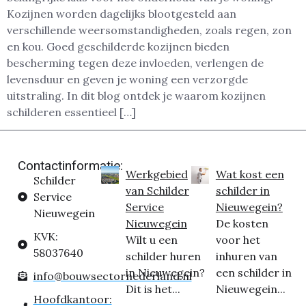
Kozijnen worden dagelijks blootgesteld aan
verschillende weersomstandigheden, zoals regen, zon
en kou. Goed geschilderde kozijnen bieden
bescherming tegen deze invloeden, verlengen de
levensduur en geven je woning een verzorgde
uitstraling. In dit blog ontdek je waarom kozijnen
schilderen essentieel […]
Contactinformatie:
Werkgebied
Wat kost een
Schilder
van Schilder
schilder in
Service
Service
Nieuwegein?
Nieuwegein
Nieuwegein
De kosten
KVK:
Wilt u een
voor het
58037640
schilder huren
inhuren van
in Nieuwegein?
een schilder in
info@bouwsectornederland.nl
Dit is het...
Nieuwegein...
Hoofdkantoor: