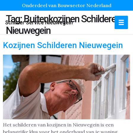
Onderdeel van Bouwsector Nederland
Tag:
Buitenkozijnen Schilderen
Schilder Service Nieuwegein
Nieuwegein
Kozijnen Schilderen Nieuwegein
Het schilderen van kozijnen in Nieuwegein is een
belangrijke klus voor het onderhoud van je woning.