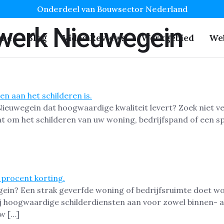
Onderdeel van Bouwsector Nederland
werk Nieuwegein
me
Blog
Video Reviews
Werkgebied
We
 Nieuwegein dat hoogwaardige kwaliteit levert? Zoek niet v
at om het schilderen van uw woning, bedrijfspand of een s
gein? Een strak geverfde woning of bedrijfsruimte doet w
ij hoogwaardige schilderdiensten aan voor zowel binnen- a
w […]