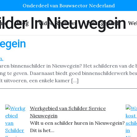
Onderdeel van Bouwsector Nederland
lder In Nieuwegein
me
Blog
Video Reviews
Werkgebied
We
egein
aren binnenschilder in Nieuwegein? Het schilderen van de
aling te geven. Daarnaast biedt goed binnenschilderwerk 
t uitvoeren, een enkele kamer […]
Werkgebied van Schilder Service
Nieuwegein
Wilt u een schilder huren in Nieuwegein?
Dit is het...