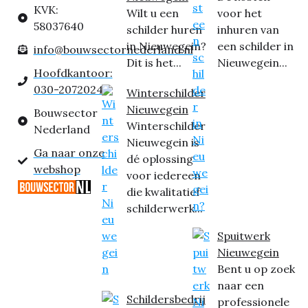
KVK:
Wilt u een
voor het
58037640
schilder huren
inhuren van
in Nieuwegein?
een schilder in
info@bouwsectornederland.nl
Dit is het...
Nieuwegein...
Hoofdkantoor:
030-2072024
Winterschilder
Nieuwegein
Bouwsector
Winterschilder
Nederland
Nieuwegein is
Ga naar onze
dé oplossing
webshop
voor iedereen
die kwalitatief
schilderwerk...
Spuitwerk
Nieuwegein
Bent u op zoek
naar een
Schildersbedrij
professionele